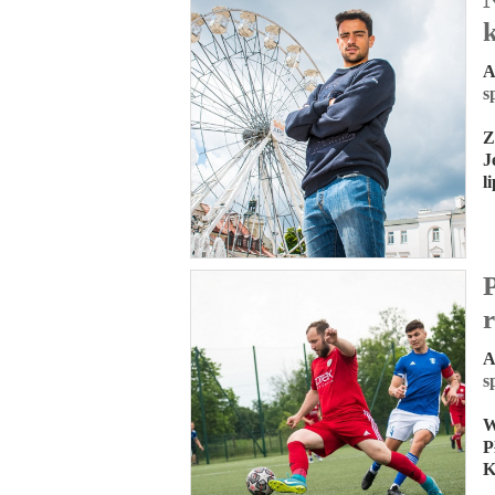
A
s
Z
J
l
A
s
W
P
K