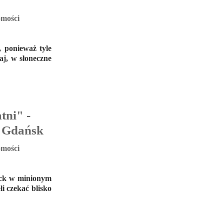
mości
, ponieważ tyle
aj, w słoneczne
tni" -
ą Gdańsk
mości
łock w minionym
li czekać blisko