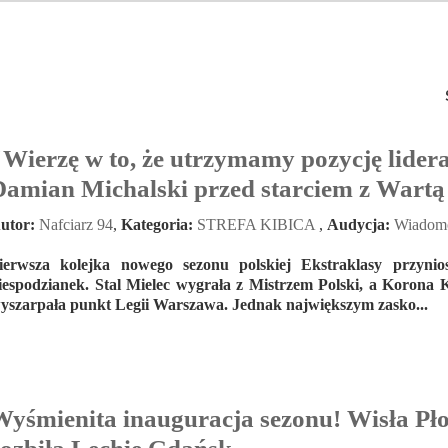
"Wierzę w to, że utrzymamy pozycję lidera
Damian Michalski przed starciem z Wart
utor:
Nafciarz 94
,
Kategoria:
STREFA KIBICA
,
Audycja:
Wiadomo
ierwsza kolejka nowego sezonu polskiej Ekstraklasy przyni
iespodzianek. Stal Mielec wygrała z Mistrzem Polski, a Korona K
yszarpała punkt Legii Warszawa. Jednak największym zasko...
Wyśmienita inauguracja sezonu! Wisła Pł