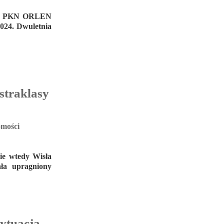
, że PKN ORLEN
2024. Dwuletnia
straklasy
mości
ie wtedy Wisła
ła upragniony
sytuacja