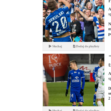
A
s
N
m
p
Słuchaj
Dodaj do playlisty
"
A
s
D
s
2
Słuchaj
Dodaj do playlisty