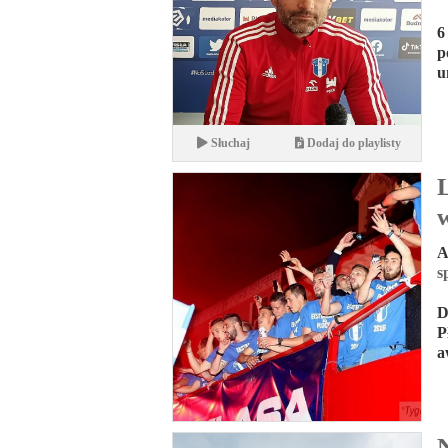
6
p
u
Słuchaj
Dodaj do playlisty
w
A
s
D
P
a