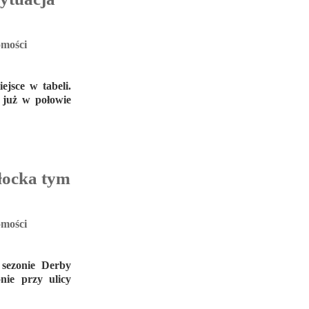
mości
ejsce w tabeli.
 już w połowie
łocka tym
mości
sezonie Derby
nie przy ulicy