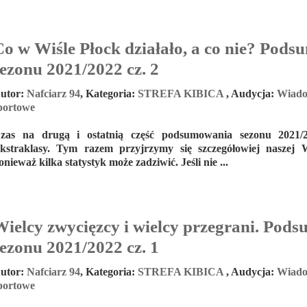
Co w Wiśle Płock działało, a co nie? Pod
sezonu 2021/2022 cz. 2
utor:
Nafciarz 94
,
Kategoria:
STREFA KIBICA
,
Audycja:
Wiado
portowe
zas na drugą i ostatnią część podsumowania sezonu 202
kstraklasy. Tym razem przyjrzymy się szczegółowiej naszej W
onieważ kilka statystyk może zadziwić. Jeśli nie ...
Wielcy zwycięzcy i wielcy przegrani. Pod
sezonu 2021/2022 cz. 1
utor:
Nafciarz 94
,
Kategoria:
STREFA KIBICA
,
Audycja:
Wiado
portowe