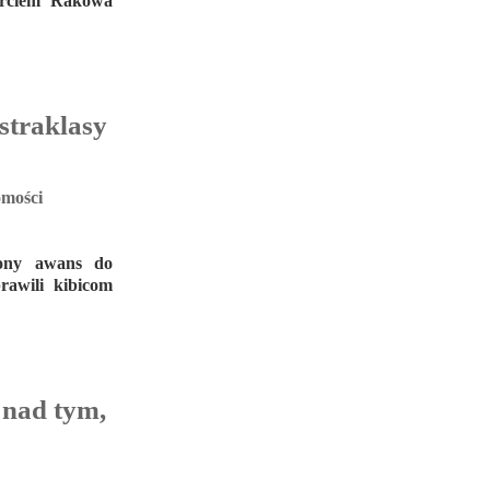
tarciem Rakowa
straklasy
mości
iony awans do
rawili kibicom
 nad tym,