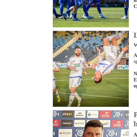
n
C
w
A
s
N
E
o
A