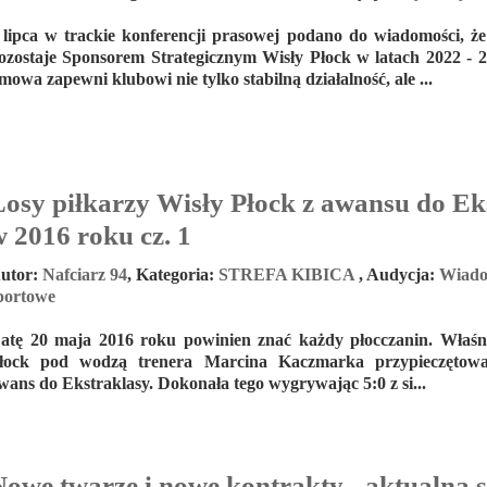
 lipca w trackie konferencji prasowej podano do wiadomości
ozostaje Sponsorem Strategicznym Wisły Płock w latach 2022 - 
mowa zapewni klubowi nie tylko stabilną działalność, ale ...
Losy piłkarzy Wisły Płock z awansu do Ek
 2016 roku cz. 1
utor:
Nafciarz 94
,
Kategoria:
STREFA KIBICA
,
Audycja:
Wiado
portowe
atę 20 maja 2016 roku powinien znać każdy płocczanin. Właśn
łock pod wodzą trenera Marcina Kaczmarka przypieczętowa
wans do Ekstraklasy. Dokonała tego wygrywając 5:0 z si...
Nowe twarze i nowe kontrakty - aktualna 