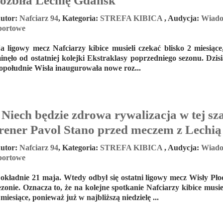
rozbiła Lechię Gdańsk
utor:
Nafciarz 94
,
Kategoria:
STREFA KIBICA
,
Audycja:
Wiado
portowe
a ligowy mecz Nafciarzy kibice musieli czekać blisko 2 miesiące
inęło od ostatniej kolejki Ekstraklasy poprzedniego sezonu. Dzisi
opołudnie Wisła inaugurowała nowe roz...
Niech będzie zdrowa rywalizacja w tej sza
trener Pavol Stano przed meczem z Lechi
utor:
Nafciarz 94
,
Kategoria:
STREFA KIBICA
,
Audycja:
Wiado
portowe
okładnie 21 maja. Wtedy odbył się ostatni ligowy mecz Wisły P
ezonie. Oznacza to, że na kolejne spotkanie Nafciarzy kibice musie
 miesiące, ponieważ już w najbliższą niedzielę ...