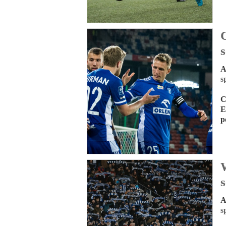
A
s
C
E
p
A
s