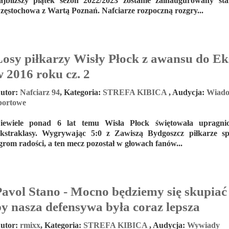
ajbliższy piątek sezon 2022/2023 zostanie zainaugurowany s
zęstochowa z Wartą Poznań. Nafciarze rozpoczną rozgry...
Losy piłkarzy Wisły Płock z awansu do Ek
 2016 roku cz. 2
utor:
Nafciarz 94
,
Kategoria:
STREFA KIBICA
,
Audycja:
Wiado
portowe
iewiele ponad 6 lat temu Wisła Płock świętowała upragn
kstraklasy. Wygrywając 5:0 z Zawiszą Bydgoszcz piłkarze sp
grom radości, a ten mecz pozostał w głowach fanów...
Pavol Stano - Mocno będziemy się skupiać
by nasza defensywa była coraz lepsza
utor:
rmixx
,
Kategoria:
STREFA KIBICA
,
Audycja:
Wywiady