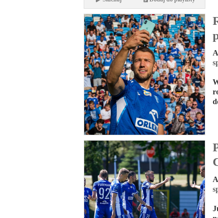
A
s
W
r
d
A
s
J