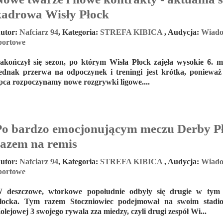
kadrowa Wisły Płock
utor:
Nafciarz 94
,
Kategoria:
STREFA KIBICA
,
Audycja:
Wiado
portowe
akończył się sezon, po którym Wisła Płock zajęła wysokie 6. mi
ednak przerwa na odpoczynek i treningi jest krótka, ponieważ
ipca rozpoczynamy nowe rozgrywki ligowe....
Po bardzo emocjonującym meczu Derby P
razem na remis
utor:
Nafciarz 94
,
Kategoria:
STREFA KIBICA
,
Audycja:
Wiado
portowe
 deszczowe, wtorkowe popołudnie odbyły się drugie w tym 
łocka. Tym razem Stoczniowiec podejmował na swoim stadio
olejowej 3 swojego rywala zza miedzy, czyli drugi zespół Wi...