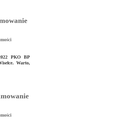
sumowanie
mości
1/2022 PKO BP
isełce. Warto,
sumowanie
mości