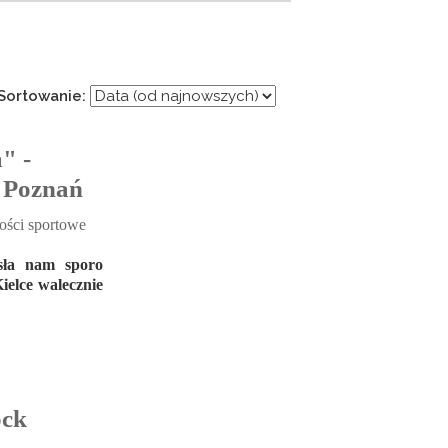
Sortowanie:
" -
ą Poznań
ści sportowe
osła nam sporo
ielce walecznie
ock