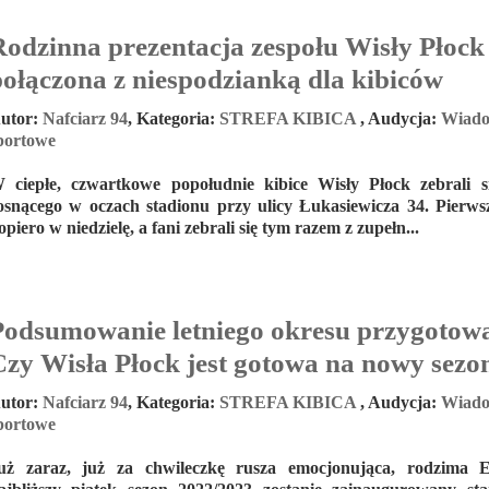
Rodzinna prezentacja zespołu Wisły Płock
połączona z niespodzianką dla kibiców
utor:
Nafciarz 94
,
Kategoria:
STREFA KIBICA
,
Audycja:
Wiado
portowe
 ciepłe, czwartkowe popołudnie kibice Wisły Płock zebrali s
osnącego w oczach stadionu przy ulicy Łukasiewicza 34. Pierws
opiero w niedzielę, a fani zebrali się tym razem z zupełn...
Podsumowanie letniego okresu przygotow
Czy Wisła Płock jest gotowa na nowy sezo
utor:
Nafciarz 94
,
Kategoria:
STREFA KIBICA
,
Audycja:
Wiado
portowe
uż zaraz, już za chwileczkę rusza emocjonująca, rodzima 