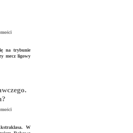
mości
ię na trybunie
zy mecz ligowy
awczego.
n?
mości
Ekstraklasa. W