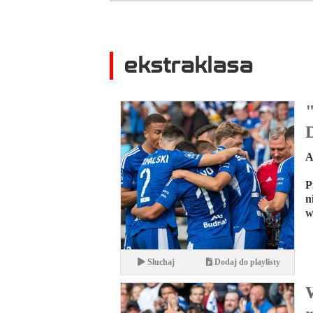
ekstraklasa
A
P
n
w
Słuchaj
Dodaj do playlisty