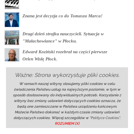
Znana jest decyzja co do Tomasza Marca!
Drugi dzień strajku nauczycieli. Sytuacja w
"Małachowiance" w Płocku.
Edward Koziński rozebrał na części pierwsze
Orlen Wisłę Płock.
Agnieszka Osiecka - Miasteczko cud
Ważne: Strona wykorzystuje pliki cookies.
W ramach naszej witryny stosujemy pliki cookies w celu
świadczenia Państwu usług na najwyższym poziomie, w tym w
PARTNERZY
sposób dostosowany do indywidualnych potrzeb. Korzystanie z
witryny bez zmiany ustawień dotyczących cookies oznacza, że
SPR Wisła Płock
będą one zamieszczane w Państwa urządzeniu końcowym.
Wisła Płock
Możecie Państwo dokonać w każdym czasie zmiany ustawień
dotyczących cookies. Więcej szczegółów w
"Polityce Cookies"
.
Drukarnia Szmydt
ROZUMIEM [X]
onlineradiobox.com