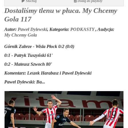
Słuchaj
Dodaj do playlisty
Dostaliśmy tlenu w płuca. My Chcemy
Gola 117
Autor:
Paweł Dylewski
,
Kategoria:
PODKASTY
,
Audycja:
My Chcemy Gola
Górnik Zabrze - Wisla Płock 0:2 (0:0)
0:1 - Patryk Tuszyński 61'
0:2 - Mateusz Szwoch 80'
Komentarz:
Leszek Harabasz i Paweł Dylewski
Paweł Dylewski:
Ba...