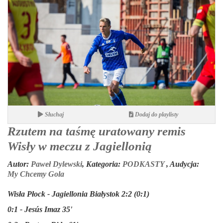
Słuchaj
Dodaj do playlisty
Rzutem na taśmę uratowany remis
Wisły w meczu z Jagiellonią
Autor:
Paweł Dylewski
,
Kategoria:
PODKASTY
,
Audycja:
My Chcemy Gola
Wisła Płock - Jagiellonia Białystok 2:2 (0:1)
0:1 - Jesús Imaz 35'