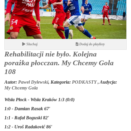
Słuchaj
Dodaj do playlisty
Rehabilitacji nie było. Kolejna
porażka płocczan. My Chcemy Gola
108
Autor:
Paweł Dylewski
,
Kategoria:
PODKASTY
,
Audycja:
My Chcemy Gola
Wisła Płock - Wisła Kraków 1:3 (0:0)
1:0 - Damian Rasak 67'
1:1 - Rafał Boguski 82'
1:2 - Uroš Radaković 86'