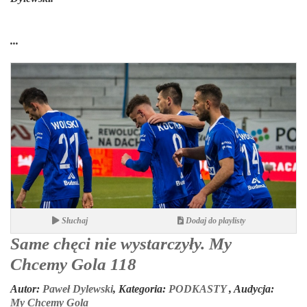
...
Słuchaj
Dodaj do playlisty
Same chęci nie wystarczyły. My
Chcemy Gola 118
Autor:
Paweł Dylewski
,
Kategoria:
PODKASTY
,
Audycja:
My Chcemy Gola