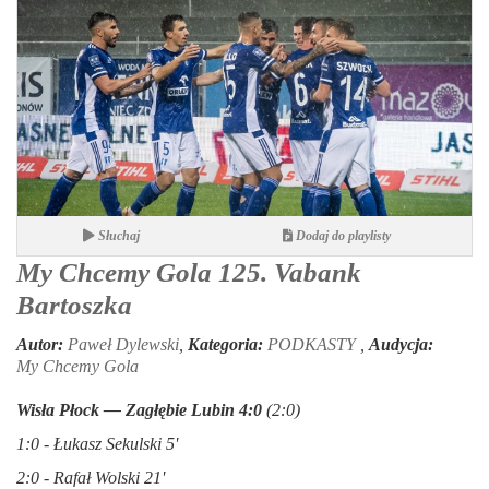
Słuchaj
Dodaj do playlisty
My Chcemy Gola 125. Vabank
Bartoszka
Autor:
Paweł Dylewski
,
Kategoria:
PODKASTY
,
Audycja:
My Chcemy Gola
Wisła Płock — Zagłębie Lubin 4:0
(2:0)
1:0 - Łukasz Sekulski 5'
2:0 - Rafał Wolski 21'