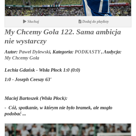
Słuchaj
Dodaj do playlisty
My Chcemy Gola 122. Sama ambicja
nie wystarczy
Autor:
Paweł Dylewski
,
Kategoria:
PODKASTY
,
Audycja:
My Chcemy Gola
Lechia Gdańsk - Wisła Płock 1:0 (0:0)
1:0 - Joseph Ceesay 63'
Maciej Bartoszek (Wisła Płock):
- Cóż, spotkanie, w którym nie było bramek, ale mogło
podobać ...