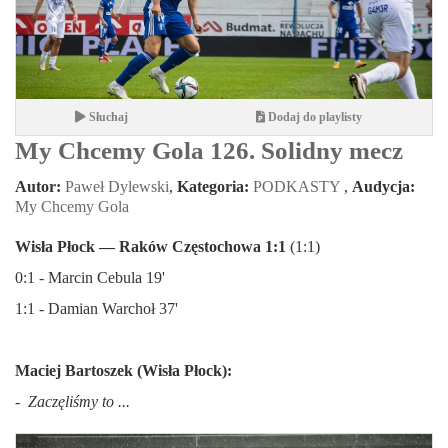
Słuchaj
Dodaj do playlisty
My Chcemy Gola 126. Solidny mecz
Autor:
Paweł Dylewski
,
Kategoria:
PODKASTY
,
Audycja:
My Chcemy Gola
Wisła Płock — Raków Częstochowa 1:1
(1:1)
0:1 - Marcin Cebula 19'
1:1 - Damian Warchoł 37'
Maciej Bartoszek (Wisła Płock):
- Zaczęliśmy to ...