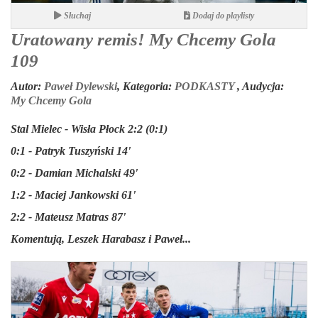
Słuchaj
Dodaj do playlisty
Uratowany remis! My Chcemy Gola
109
Autor:
Paweł Dylewski
,
Kategoria:
PODKASTY
,
Audycja:
My Chcemy Gola
Stal Mielec - Wisła Płock 2:2 (0:1)
0:1 - Patryk Tuszyński 14'
0:2 - Damian Michalski 49'
1:2 - Maciej Jankowski 61'
2:2 - Mateusz Matras 87'
Komentują,
Leszek Harabasz i Paweł...