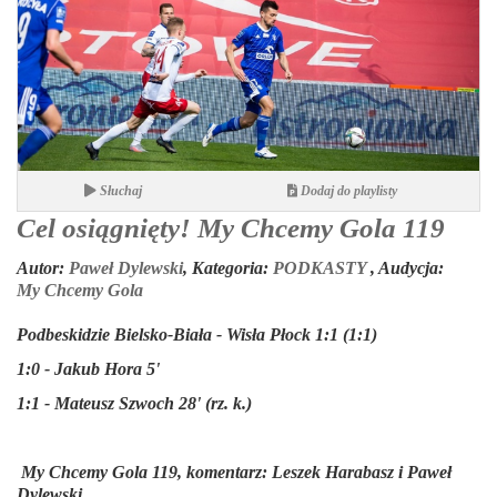
Słuchaj
Dodaj do playlisty
Cel osiągnięty! My Chcemy Gola 119
Autor:
Paweł Dylewski
,
Kategoria:
PODKASTY
,
Audycja:
My Chcemy Gola
Podbeskidzie Bielsko-Biała - Wisła Płock 1:1 (1:1)
1:0 - Jakub Hora 5'
1:1 - Mateusz Szwoch 28' (rz. k.)
My Chcemy Gola 119, komentarz: Leszek Harabasz i Paweł
Dylewski.