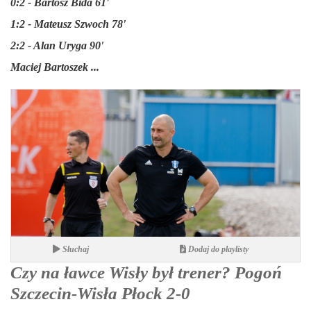
0:2 - Bartosz Bida 61'
1:2 - Mateusz Szwoch 78'
2:2 - Alan Uryga 90'
Maciej Bartoszek ...
Słuchaj
Dodaj do playlisty
Czy na ławce Wisły był trener? Pogoń
Szczecin-Wisła Płock 2-0