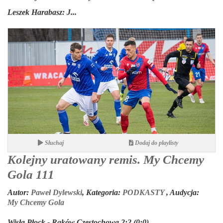
Leszek Harabasz:
J...
Słuchaj
Dodaj do playlisty
Kolejny uratowany remis. My Chcemy
Gola 111
Autor:
Paweł Dylewski
,
Kategoria:
PODKASTY
,
Audycja:
My Chcemy Gola
Wisła Płock - Raków Częstochowa 2:2 (0:0)