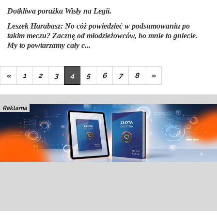
Dotkliwa porażka Wisły na Legii.
Leszek Harabasz:
No cóż powiedzieć w podsumowaniu po
takim meczu? Zacznę od młodzieżowców, bo mnie to gniecie.
My to powtarzamy cały c...
«
1
2
3
4
5
6
7
8
»
Reklama