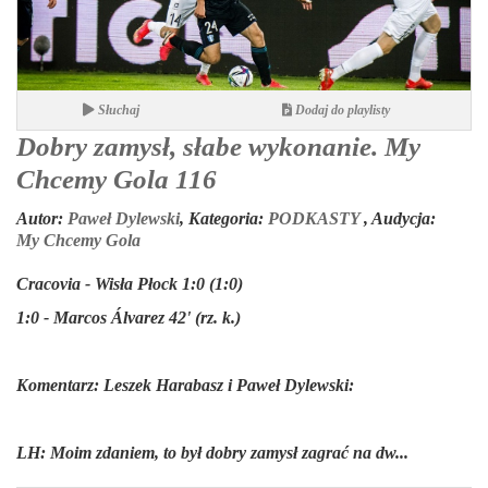
Słuchaj
Dodaj do playlisty
Dobry zamysł, słabe wykonanie. My
Chcemy Gola 116
Autor:
Paweł Dylewski
,
Kategoria:
PODKASTY
,
Audycja:
My Chcemy Gola
Cracovia - Wisła Płock 1:0 (1:0)
1:0 - Marcos Álvarez 42' (rz. k.)
Komentarz: Leszek Harabasz i Paweł Dylewski:
LH:
Moim zdaniem, to był dobry zamysł zagrać na dw...