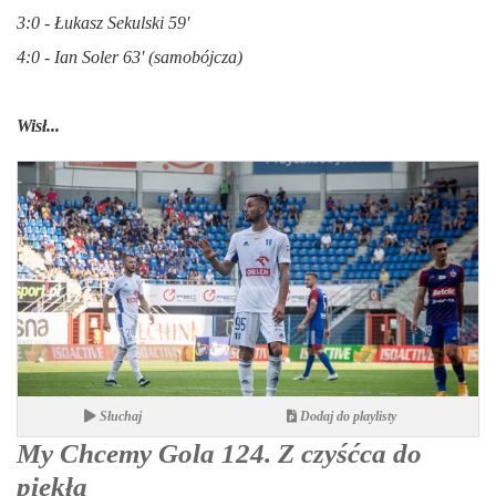
3:0 - Łukasz Sekulski 59'
4:0 - Ian Soler 63' (samobójcza)
Wisł...
Słuchaj
Dodaj do playlisty
My Chcemy Gola 124. Z czyśćca do
piekła