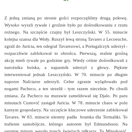
Z jedną zmianą po stronie gości rozpoczęliśmy drugą połowę.
Wysoko wyszli rywale i groźnie było po dośrodkowaniu z rzutu
rożnego. Na szczęście czujny był Leszczyński. W 55. minucie
kolejna szansa dla Wisły. Ruszył lewą stroną Tavares z Lecoeuche,
zgrali do Juricia, ten odegrał Tavarezowi, a Portugalczyk uderzył -
rozpaczliwie zablokował to obrońca. Pierwszą, realnie groźną
akcję mieli rywale po godzinie gry. Wtedy celnie dośrodkowali z
narożnika boiska, a napastnik uderzył z głowy. Pięknie
interweniował jednak Leszczyński. W 70. minucie po długim
naporze Nafciarze uderzyli. Celne zgranie wylądowało pod
nogami Pacheco, a ten strzelił - tym razem niecelnie. Po chwili
zmiana. Za Pacheco na murawie zameldował się Djalo. Po paru
minutach Custović zastąpił Juricia. W 78. minucie chaos w polu
karnym gospodarzy. Na szczęście kluczowe uderzenie zablokował
Tavares. W 83. minucie niestety padła bramka dla Termaliki. To
trafienie samobójcze, którego autorem był Edmundsson. Na
ostatnie minuty weszło trzech świeżych piłkarzy. To Mijusković,