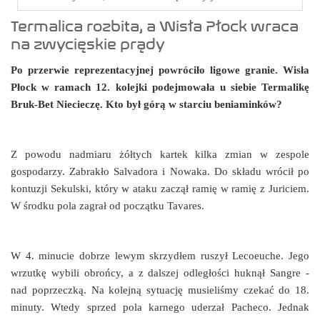
Termalica rozbita, a Wisła Płock wraca
na zwycięskie prądy
Po przerwie reprezentacyjnej powróciło ligowe granie. Wisła
Płock w ramach 12. kolejki podejmowała u siebie Termalikę
Bruk-Bet Niecieczę. Kto był górą w starciu beniaminków?
Z powodu nadmiaru żółtych kartek kilka zmian w zespole
gospodarzy. Zabrakło Salvadora i Nowaka. Do składu wrócił po
kontuzji Sekulski, który w ataku zaczął ramię w ramię z Juriciem.
W środku pola zagrał od początku Tavares.
W 4. minucie dobrze lewym skrzydłem ruszył Lecoeuche. Jego
wrzutkę wybili obrońcy, a z dalszej odległości huknął Sangre -
nad poprzeczką. Na kolejną sytuację musieliśmy czekać do 18.
minuty. Wtedy sprzed pola karnego uderzał Pacheco. Jednak