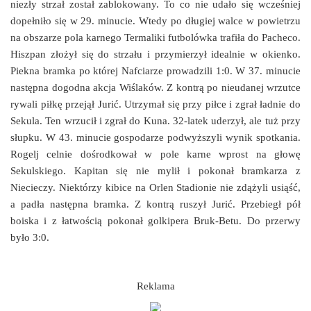
niezły strzał został zablokowany. To co nie udało się wcześniej
dopełniło się w 29. minucie. Wtedy po długiej walce w powietrzu
na obszarze pola karnego Termaliki futbolówka trafiła do Pacheco.
Hiszpan złożył się do strzału i przymierzył idealnie w okienko.
Piekna bramka po której Nafciarze prowadzili 1:0. W 37. minucie
następna dogodna akcja Wiślaków. Z kontrą po nieudanej wrzutce
rywali piłkę przejął Jurić. Utrzymał się przy piłce i zgrał ładnie do
Sekula. Ten wrzucił i zgrał do Kuna. 32-latek uderzył, ale tuż przy
słupku. W 43. minucie gospodarze podwyższyli wynik spotkania.
Rogelj celnie dośrodkował w pole karne wprost na głowę
Sekulskiego. Kapitan się nie mylił i pokonał bramkarza z
Niecieczy. Niektórzy kibice na Orlen Stadionie nie zdążyli usiąść,
a padła następna bramka. Z kontrą ruszył Jurić. Przebiegł pół
boiska i z łatwością pokonał golkipera Bruk-Betu. Do przerwy
było 3:0.
Reklama