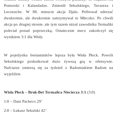
Pomorski i Kalandadze. Zmienili Sekulskiego, Tavareza i
Lecoeuche. W 88. minucie akcja Djalo. Próbował uderzać
dwukrotnie, ale dwukrotnie zatrzymywał to Mleczko. Po chwili
akcja po drugiej stronie, ale tym razem strzał zawodnika Termaliki
poleciał ponad poprzeczką. Ostatecznie mecz zakończył się
wynikiem 3:1 dla Wisły.
W pojedynku beniaminków lepsza była Wisła Płock. Powrót
Sekulskiego poskutkował dużo żywszą grą w ofensywie.
Nafciarze zmierzą się za tydzień z Radomiakiem Radom na
wyjeździe.
Wisła Płock – Bruk-Bet Termalica Nieciecza 3:1
(3:0)
1:0 – Dani Pacheco 29’
2:0 – Łukasz Sekulski 42’