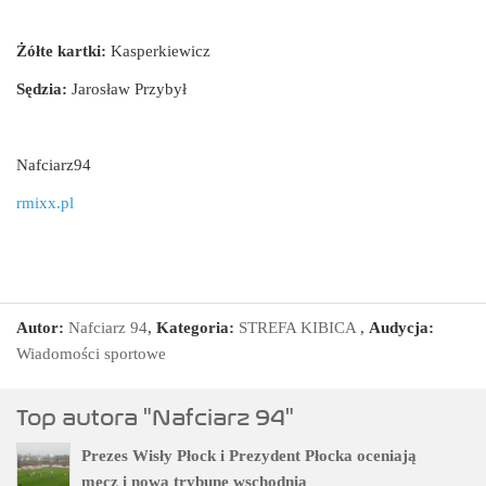
Żółte kartki:
Kasperkiewicz
Sędzia:
Jarosław Przybył
Nafciarz94
rmixx.pl
Autor:
Nafciarz 94
,
Kategoria:
STREFA KIBICA
,
Audycja:
Wiadomości sportowe
Top autora "Nafciarz 94"
Prezes Wisły Płock i Prezydent Płocka oceniają
mecz i nową trybunę wschodnią