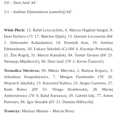
3:0 – Deni Jurić 44’
3:1 – Andrias Edmundsson (samobój) 84’
Wisła Płock:
12. Rafał Leszczyński, 4. Marcus Haglind-Sangré, 8.
Dani Pacheco (71' 17. Matchoi Djaló), 13. Quentin Lecoeuche (84'
3. Aleksandre Kalandadze), 14. Dominik Kun, 19. Andrias
Edmundsson, 20. Łukasz Sekulski (C) (84' 6. Krystian Pomorski),
21. Žan Rogelj, 35. Marcin Kamiński, 84. Tomás Tavares (84' 25.
Nemanja Mijušković), 99. Deni Jurić (76' 2. Kevin Čustović).
Termalica Nieciecza:
99. Miłosz Mleczko, 2. Bartosz Kopacz, 3.
Arkadiusz Kasperkiewicz, 7. Morgan Fassbender (76' 26.
Wojciech Jakubik), 13. Krzysztof Kubica, 23. Sergio Guerrero, 27.
Radu Boboc (89' 55. Thiago Dombroski), 28. Maciej
Ambrosiewicz (76' 8. Rafał Kurzawa), 29. Gabriel Isik, 77. Artem
Putivtsev, 86. Igor Strzałek (65' 21. Damian Hilbrycht).
Trenerzy:
Mariusz Misiura – Marcin Brosz