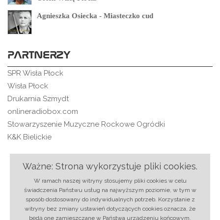
Agnieszka Osiecka - Miasteczko cud
PARTNERZY
SPR Wisła Płock
Wisła Płock
Drukarnia Szmydt
onlineradiobox.com
Stowarzyszenie Muzyczne Rockowe Ogródki
K&K Bielickie
Ważne: Strona wykorzystuje pliki cookies.
O nas
|
Regulamin
|
Ochrona danych
|
Reklama
|
W ramach naszej witryny stosujemy pliki cookies w celu
RSS
|
Kontakt
świadczenia Państwu usług na najwyższym poziomie, w tym w
sposób dostosowany do indywidualnych potrzeb. Korzystanie z
© 2018 rmixx.pl | Projekt i realizacja:
Strony
witryny bez zmiany ustawień dotyczących cookies oznacza, że
internetowe Płock
-
BLACREA.pl
będą one zamieszczane w Państwa urządzeniu końcowym.