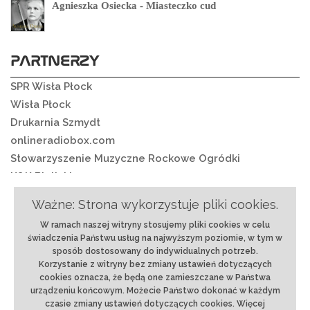
Agnieszka Osiecka - Miasteczko cud
PARTNERZY
SPR Wisła Płock
Wisła Płock
Drukarnia Szmydt
onlineradiobox.com
Stowarzyszenie Muzyczne Rockowe Ogródki
K&K Bielickie
Ważne: Strona wykorzystuje pliki cookies.
W ramach naszej witryny stosujemy pliki cookies w celu
O nas
|
Regulamin
|
Ochrona danych
|
Reklama
|
świadczenia Państwu usług na najwyższym poziomie, w tym w
RSS
|
Kontakt
sposób dostosowany do indywidualnych potrzeb.
Korzystanie z witryny bez zmiany ustawień dotyczących
© 2018 rmixx.pl | Projekt i realizacja:
Strony
cookies oznacza, że będą one zamieszczane w Państwa
internetowe Płock
-
BLACREA.pl
urządzeniu końcowym. Możecie Państwo dokonać w każdym
czasie zmiany ustawień dotyczących cookies. Więcej