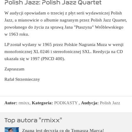
Polish Jazz: Polish Jazz Quartet
W audycji opowiadam o trzeciej z płyt serii wydawniczej Polish
Jazz, a mianowicie o albumie nagranym przez Polish Jazz Quartet,
powołanego do życia za sprawą Jana "Ptaszyna" Wróblewskiego
w 1963 roku.
LP został wydany w 1965 przez Polskie Nagrania Muza w wersji
monofonicznej XL 0246 i stereofonicznej SXL. Reedycja na CD
ukazała się w 1997 (PNCD 400).
Zapraszam
Rafał Strzemieczny
Autor:
rmixx
,
Kategoria:
PODKASTY
,
Audycja:
Polish Jazz
Top autora "rmixx"
Znana jest decyzja co do Tomasza Marca!