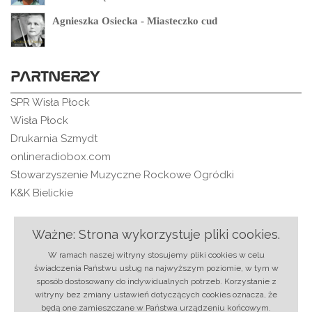
Agnieszka Osiecka - Miasteczko cud
PARTNERZY
SPR Wisła Płock
Wisła Płock
Drukarnia Szmydt
onlineradiobox.com
Stowarzyszenie Muzyczne Rockowe Ogródki
K&K Bielickie
Ważne: Strona wykorzystuje pliki cookies.
O nas
|
Regulamin
|
Ochrona danych
|
Reklama
|
W ramach naszej witryny stosujemy pliki cookies w celu
RSS
|
Kontakt
świadczenia Państwu usług na najwyższym poziomie, w tym w
sposób dostosowany do indywidualnych potrzeb. Korzystanie z
© 2018 rmixx.pl | Projekt i realizacja:
Strony
witryny bez zmiany ustawień dotyczących cookies oznacza, że
internetowe Płock
-
BLACREA.pl
będą one zamieszczane w Państwa urządzeniu końcowym.