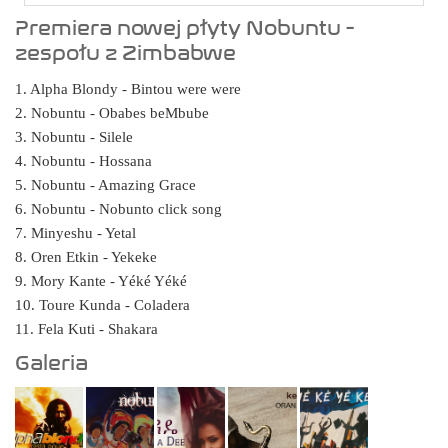
Premiera nowej płyty Nobuntu -
zespołu z Zimbabwe
1. Alpha Blondy - Bintou were were
2. Nobuntu - Obabes beMbube
3. Nobuntu - Silele
4. Nobuntu - Hossana
5. Nobuntu - Amazing Grace
6. Nobuntu - Nobunto click song
7. Minyeshu - Yetal
8. Oren Etkin - Yekeke
9. Mory Kante - Yéké Yéké
10. Toure Kunda - Coladera
11. Fela Kuti - Shakara
Galeria