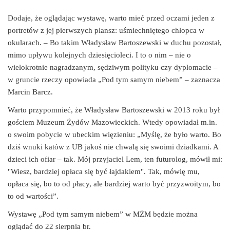
Dodaje, że oglądając wystawę, warto mieć przed oczami jeden z
portretów z jej pierwszych plansz: uśmiechniętego chłopca w
okularach. – Bo takim Władysław Bartoszewski w duchu pozostał,
mimo upływu kolejnych dziesięcioleci. I to o nim – nie o
wielokrotnie nagradzanym, sędziwym polityku czy dyplomacie –
w gruncie rzeczy opowiada „Pod tym samym niebem” – zaznacza
Marcin Barcz.
Warto przypomnieć, że Władysław Bartoszewski w 2013 roku był
gościem Muzeum Żydów Mazowieckich. Wtedy opowiadał m.in.
o swoim pobycie w ubeckim więzieniu: „Myślę, że było warto. Bo
dziś wnuki katów z UB jakoś nie chwalą się swoimi dziadkami. A
dzieci ich ofiar – tak. Mój przyjaciel Lem, ten futurolog, mówił mi:
"Wiesz, bardziej opłaca się być łajdakiem". Tak, mówię mu,
opłaca się, bo to od płacy, ale bardziej warto być przyzwoitym, bo
to od wartości”.
Wystawę „Pod tym samym niebem” w MŻM będzie można
oglądać do 22 sierpnia br.