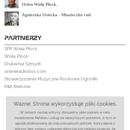
Orlen Wisłę Płock.
Agnieszka Osiecka - Miasteczko cud
PARTNERZY
SPR Wisła Płock
Wisła Płock
Drukarnia Szmydt
onlineradiobox.com
Stowarzyszenie Muzyczne Rockowe Ogródki
K&K Bielickie
Ważne: Strona wykorzystuje pliki cookies.
O nas
|
Regulamin
|
Ochrona danych
|
Reklama
|
W ramach naszej witryny stosujemy pliki cookies w celu
RSS
|
Kontakt
świadczenia Państwu usług na najwyższym poziomie, w tym w
sposób dostosowany do indywidualnych potrzeb. Korzystanie z
© 2018 rmixx.pl | Projekt i realizacja:
Strony
witryny bez zmiany ustawień dotyczących cookies oznacza, że