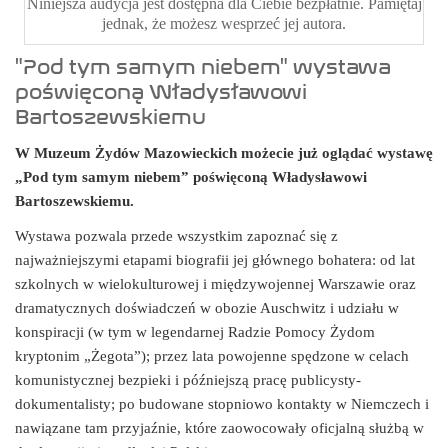
Niniejsza audycja jest dostępna dla Ciebie bezpłatnie. Pamiętaj
jednak, że możesz wesprzeć jej autora.
"Pod tym samym niebem" wystawa
poświęconą Władysławowi
Bartoszewskiemu
W Muzeum Żydów Mazowieckich możecie już oglądać wystawę
„Pod tym samym niebem” poświęconą Władysławowi
Bartoszewskiemu.
Wystawa pozwala przede wszystkim zapoznać się z
najważniejszymi etapami biografii jej głównego bohatera: od lat
szkolnych w wielokulturowej i międzywojennej Warszawie oraz
dramatycznych doświadczeń w obozie Auschwitz i udziału w
konspiracji (w tym w legendarnej Radzie Pomocy Żydom
kryptonim „Żegota”); przez lata powojenne spędzone w celach
komunistycznej bezpieki i późniejszą pracę publicysty-
dokumentalisty; po budowane stopniowo kontakty w Niemczech i
nawiązane tam przyjaźnie, które zaowocowały oficjalną służbą w