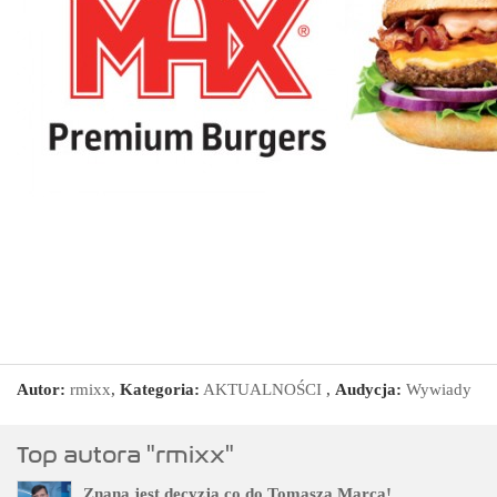
Autor:
rmixx
,
Kategoria:
AKTUALNOŚCI
,
Audycja:
Wywiady
Top autora "rmixx"
Znana jest decyzja co do Tomasza Marca!