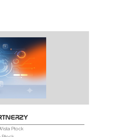
RTNERZY
Wisła Płock
a Płock