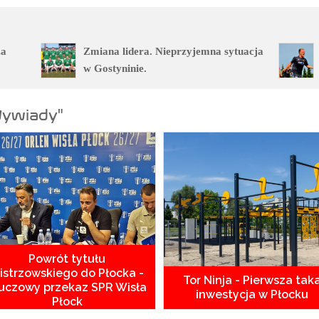
za
Zmiana lidera. Nieprzyjemna sytuacja
w Gostyninie.
Wywiady"
Powrót tytułu
istrzowskiego do Płocka -
Tor Ninja - Pierwsza tak
uczowy przekaz SPR Wisła
inwestycja w Płocku
Płock