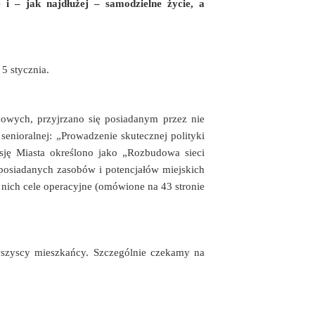
 i – jak najdłużej – samodzielne życie, a
5 stycznia.
dowych, przyjrzano się posiadanym przez nie
enioralnej: „Prowadzenie skutecznej polityki
isję Miasta określono jako „Rozbudowa sieci
 posiadanych zasobów i potencjałów miejskich
o nich cele operacyjne (omówione na 43 stronie
wszyscy mieszkańcy. Szczególnie czekamy na