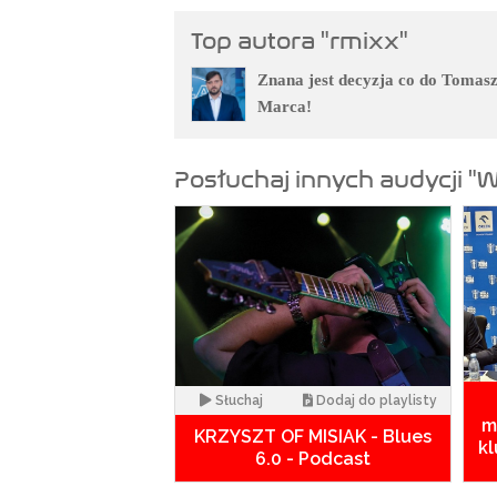
Top autora "rmixx"
Znana jest decyzja co do Tomas
Marca!
Posłuchaj innych audycji "
Słuchaj
Dodaj do playlisty
m
KRZYSZT OF MISIAK - Blues
kl
6.0 - Podcast