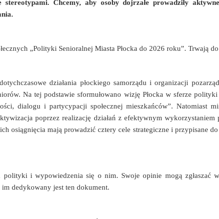
e stereotypami. Chcemy, aby osoby dojrzałe prowadziły aktywne
ania.
ecznych „Polityki Senioralnej Miasta Płocka do 2026 roku”. Trwają do 
dotychczasowe działania płockiego samorządu i organizacji pozarzą
rów. Na tej podstawie sformułowano wizję Płocka w sferze polityki s
ości, dialogu i partycypacji społecznej mieszkańców”. Natomiast m
aktywizacja poprzez realizację działań z efektywnym wykorzystaniem
 ich osiągnięcia mają prowadzić cztery cele strategiczne i przypisane d
 polityki i wypowiedzenia się o nim. Swoje opinie mogą zgłaszać 
 im dedykowany jest ten dokument.