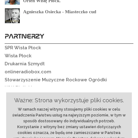
Orlen Wisłę Płock.
Agnieszka Osiecka - Miasteczko cud
PARTNERZY
SPR Wisła Płock
Wisła Płock
Drukarnia Szmydt
onlineradiobox.com
Stowarzyszenie Muzyczne Rockowe Ogródki
K&K Bielickie
Ważne: Strona wykorzystuje pliki cookies.
W ramach naszej witryny stosujemy pliki cookies w celu
O nas
|
Regulamin
|
Ochrona danych
|
Reklama
|
świadczenia Państwu usług na najwyższym poziomie, w tym w
RSS
|
Kontakt
sposób dostosowany do indywidualnych potrzeb.
Korzystanie z witryny bez zmiany ustawień dotyczących
© 2018 rmixx.pl | Projekt i realizacja:
Strony
cookies oznacza, że będą one zamieszczane w Państwa
internetowe Płock
-
BLACREA.pl