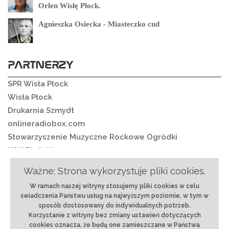
Orlen Wisłę Płock.
Agnieszka Osiecka - Miasteczko cud
PARTNERZY
SPR Wisła Płock
Wisła Płock
Drukarnia Szmydt
onlineradiobox.com
Stowarzyszenie Muzyczne Rockowe Ogródki
K&K Bielickie
Ważne: Strona wykorzystuje pliki cookies.
W ramach naszej witryny stosujemy pliki cookies w celu
O nas
|
Regulamin
|
Ochrona danych
|
Reklama
|
świadczenia Państwu usług na najwyższym poziomie, w tym w
RSS
|
Kontakt
sposób dostosowany do indywidualnych potrzeb.
Korzystanie z witryny bez zmiany ustawień dotyczących
© 2018 rmixx.pl | Projekt i realizacja:
Strony
cookies oznacza, że będą one zamieszczane w Państwa