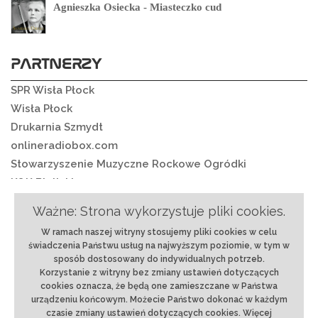
Agnieszka Osiecka - Miasteczko cud
PARTNERZY
SPR Wisła Płock
Wisła Płock
Drukarnia Szmydt
onlineradiobox.com
Stowarzyszenie Muzyczne Rockowe Ogródki
K&K Bielickie
Ważne: Strona wykorzystuje pliki cookies.
W ramach naszej witryny stosujemy pliki cookies w celu
O nas
|
Regulamin
|
Ochrona danych
|
Reklama
|
świadczenia Państwu usług na najwyższym poziomie, w tym w
RSS
|
Kontakt
sposób dostosowany do indywidualnych potrzeb.
Korzystanie z witryny bez zmiany ustawień dotyczących
© 2018 rmixx.pl | Projekt i realizacja:
Strony
cookies oznacza, że będą one zamieszczane w Państwa
internetowe Płock
-
BLACREA.pl
urządzeniu końcowym. Możecie Państwo dokonać w każdym
czasie zmiany ustawień dotyczących cookies. Więcej