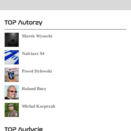
TOP Autorzy
Marek Wysocki
Nafciarz 94
Paweł Dylewski
Roland Bury
Michał Kacprzak
TOP Audycje