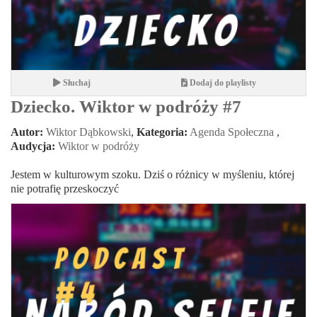
Słuchaj
Dodaj do playlisty
Dziecko. Wiktor w podróży #7
Autor:
Wiktor Dąbkowski
,
Kategoria:
Agenda Społeczna
,
Audycja:
Wiktor w podróży
Jestem w kulturowym szoku. Dziś o różnicy w myśleniu, której
nie potrafię przeskoczyć