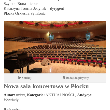
Szymon Rona – tenor
Katarzyna Tomala-Jedynak – dyrygent
Płocka Orkiestra Symfonic...
Słuchaj
Dodaj do playlisty
Nowa sala koncertowa w Płocku
Autor:
rmixx
,
Kategoria:
AKTUALNOŚCI
,
Audycja:
Wywiady
Brak opisu.