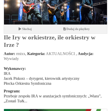
Słuchaj
Dodaj do playlisty
Ile Iry w orkiestrze, ile orkiestry w
Irze ?
Autor:
rmixx
,
Kategoria:
AKTUALNOŚCI
,
Audycja:
Wywiady
Wykonawcy:
IRA
Jacek Piskorz – dyrygent, kierownik artystyczny
Płocka Orkiestra Symfoniczna
Program:
Przeboje zespołu IRA w aranżacjach symfonicznych: „Wiara”,
„Zostań Tu&...