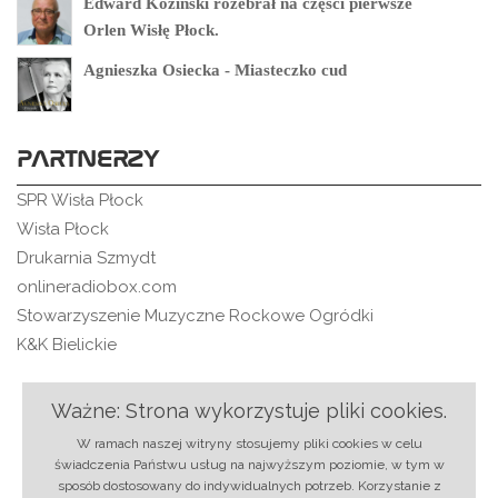
Edward Koziński rozebrał na części pierwsze
Orlen Wisłę Płock.
Agnieszka Osiecka - Miasteczko cud
PARTNERZY
SPR Wisła Płock
Wisła Płock
Drukarnia Szmydt
onlineradiobox.com
Stowarzyszenie Muzyczne Rockowe Ogródki
K&K Bielickie
Ważne: Strona wykorzystuje pliki cookies.
O nas
|
Regulamin
|
Ochrona danych
|
Reklama
|
W ramach naszej witryny stosujemy pliki cookies w celu
RSS
|
Kontakt
świadczenia Państwu usług na najwyższym poziomie, w tym w
sposób dostosowany do indywidualnych potrzeb. Korzystanie z
© 2018 rmixx.pl | Projekt i realizacja:
Strony