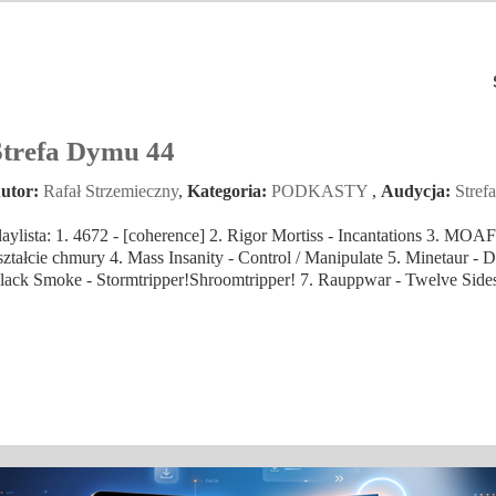
Strefa Dymu 44
utor:
Rafał Strzemieczny
,
Kategoria:
PODKASTY
,
Audycja:
Stref
laylista: 1. 4672 - [coherence] 2. Rigor Mortiss - Incantations 3. MO
ształcie chmury 4. Mass Insanity - Control / Manipulate 5. Minetaur - 
lack Smoke - Stormtripper!Shroomtripper! 7. Rauppwar - Twelve Sides