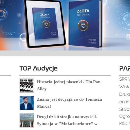
TOP Audycje
PA
SPR 
Historia jednej piosenki - Tin Pan
Wisł
Alley
Druk
Znana jest decyzja co do Tomasza
onli
Marca!
Stow
Ogró
Drugi dzień strajku nauczycieli.
Sytuacja w "Małachowiance" w
K&K B