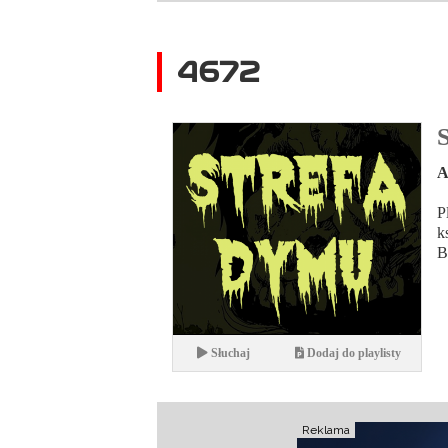
4672
A
P
k
B
Słuchaj
Dodaj do playlisty
Reklama