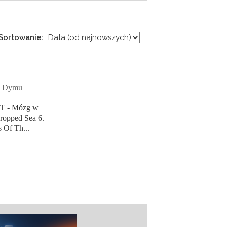
Sortowanie:
a Dymu
AFT - Mózg w
Dropped Sea 6.
 Of Th...