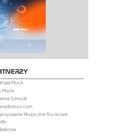
RTNERZY
Wisła Płock
a Płock
arnia Szmydt
neradiobox.com
arzyszenie Muzyczne Rockowe
dki
ielickie