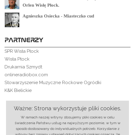
Orlen Wisłę Płock.
Agnieszka Osiecka - Miasteczko cud
PARTNERZY
SPR Wisła Płock
Wisła Płock
Drukarnia Szmydt
onlineradiobox.com
Stowarzyszenie Muzyczne Rockowe Ogródki
K&K Bielickie
Ważne: Strona wykorzystuje pliki cookies.
O nas
|
Regulamin
|
Ochrona danych
|
Reklama
|
W ramach naszej witryny stosujemy pliki cookies w celu
RSS
|
Kontakt
świadczenia Państwu usług na najwyższym poziomie, w tym w
sposób dostosowany do indywidualnych potrzeb. Korzystanie z
© 2018 rmixx.pl | Projekt i realizacja:
Strony
witryny bez zmiany ustawień dotyczących cookies oznacza, że