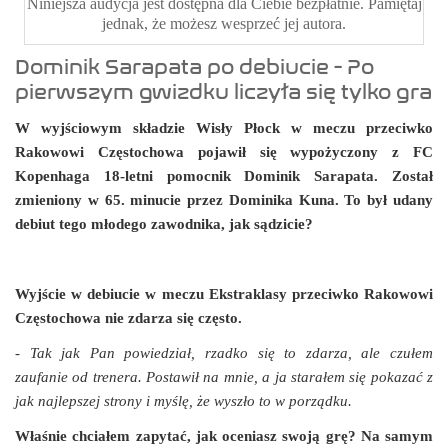
Niniejsza audycja jest dostępna dla Ciebie bezpłatnie. Pamiętaj
jednak, że możesz wesprzeć jej autora.
Dominik Sarapata po debiucie - Po
pierwszym gwizdku liczyła się tylko gra
W wyjściowym składzie Wisły Płock w meczu przeciwko
Rakowowi Częstochowa pojawił się wypożyczony z FC
Kopenhaga 18-letni pomocnik Dominik Sarapata. Został
zmieniony w 65. minucie przez Dominika Kuna. To był udany
debiut tego młodego zawodnika, jak sądzicie?
Wyjście w debiucie w meczu Ekstraklasy przeciwko Rakowowi
Częstochowa nie zdarza się często.
- Tak jak Pan powiedział, rzadko się to zdarza, ale czułem
zaufanie od trenera. Postawił na mnie, a ja starałem się pokazać z
jak najlepszej strony i myślę, że wyszło to w porządku.
Właśnie chciałem zapytać, jak oceniasz swoją grę? Na samym