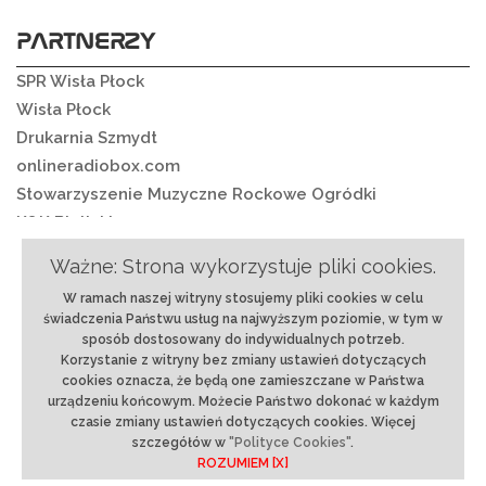
PARTNERZY
SPR Wisła Płock
Wisła Płock
Drukarnia Szmydt
onlineradiobox.com
Stowarzyszenie Muzyczne Rockowe Ogródki
K&K Bielickie
Ważne: Strona wykorzystuje pliki cookies.
W ramach naszej witryny stosujemy pliki cookies w celu
O nas
|
Regulamin
|
Ochrona danych
|
Reklama
|
świadczenia Państwu usług na najwyższym poziomie, w tym w
RSS
|
Kontakt
sposób dostosowany do indywidualnych potrzeb.
Korzystanie z witryny bez zmiany ustawień dotyczących
© 2018 rmixx.pl | Projekt i realizacja:
Strony
cookies oznacza, że będą one zamieszczane w Państwa
internetowe Płock
-
BLACREA.pl
urządzeniu końcowym. Możecie Państwo dokonać w każdym
czasie zmiany ustawień dotyczących cookies. Więcej
szczegółów w
"Polityce Cookies"
.
ROZUMIEM [X]