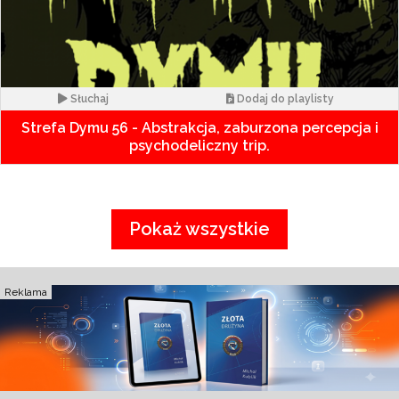
Słuchaj
Dodaj do playlisty
Strefa Dymu 56 - Abstrakcja, zaburzona percepcja i
psychodeliczny trip.
Pokaż wszystkie
Reklama