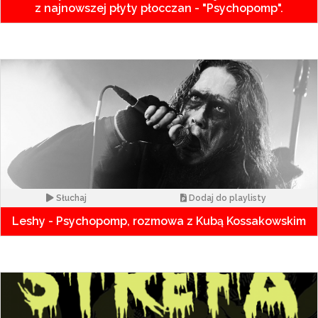
z najnowszej płyty płocczan - "Psychopomp".
Słuchaj
Dodaj do playlisty
Leshy - Psychopomp, rozmowa z Kubą Kossakowskim