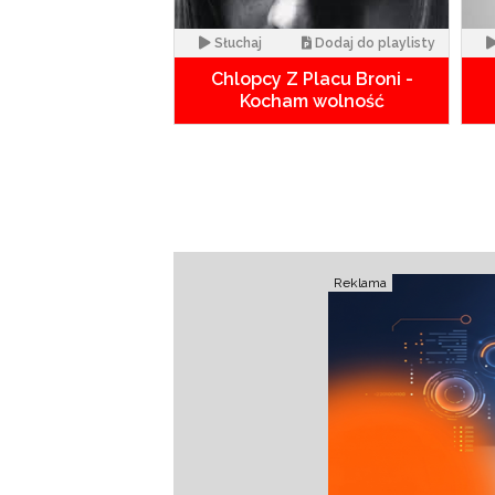
Słuchaj
Dodaj do playlisty
Chlopcy Z Placu Broni -
Kocham wolność
Reklama