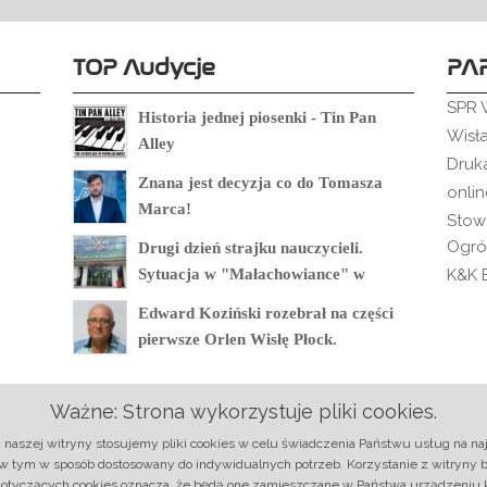
TOP Audycje
PA
SPR 
Historia jednej piosenki - Tin Pan
Wisł
Alley
Druk
Znana jest decyzja co do Tomasza
onli
Marca!
Stow
Ogró
Drugi dzień strajku nauczycieli.
Sytuacja w "Małachowiance" w
K&K B
Płocku.
Edward Koziński rozebrał na części
pierwsze Orlen Wisłę Płock.
Agnieszka Osiecka - Miasteczko cud
Ważne: Strona wykorzystuje pliki cookies.
naszej witryny stosujemy pliki cookies w celu świadczenia Państwu usług na 
 w tym w sposób dostosowany do indywidualnych potrzeb. Korzystanie z witryny 
O nas
|
Regulamin
|
Ochrona danych
|
Reklama
|
RSS
|
Kontak
dotyczących cookies oznacza, że będą one zamieszczane w Państwa urządzeniu