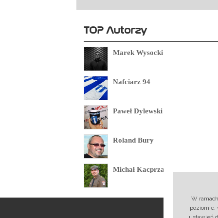
TOP Autorzy
Marek Wysocki
Nafciarz 94
Paweł Dylewski
Roland Bury
Michał Kacprzak
W ramach 
poziomie,
ustawień 