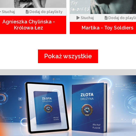
Słuchaj
Dodaj do playlisty
Słuchaj
Dodaj do playli
Agnieszka Chylińska -
Królowa Łez
Martika - Toy Soldiers
Pokaż wszystkie