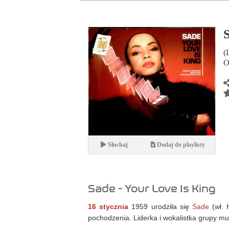
(
O
Słuchaj
Dodaj do playlisty
Sade - Your Love Is King
16 stycznia
1959 urodziła się
Sade
(wł. 
pochodzenia. Liderka i wokalistka grupy m