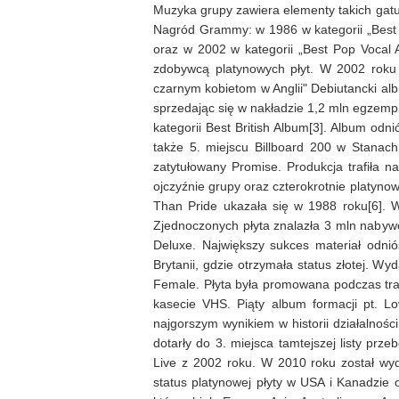
Muzyka grupy zawiera elementy takich gatunk
Nagród Grammy: w 1986 w kategorii „Best N
oraz w 2002 w kategorii „Best Pop Vocal
zdobywcą platynowych płyt. W 2002 roku
czarnym kobietom w Anglii" Debiutancki al
sprzedając się w nakładzie 1,2 mln egzemp
kategorii Best British Album[3]. Album odn
także 5. miejscu Billboard 200 w Stanach
zatytułowany Promise. Produkcja trafiła na
ojczyźnie grupy oraz czterokrotnie platyno
Than Pride ukazała się w 1988 roku[6]. W
Zjednoczonych płyta znalazła 3 mln nabywc
Deluxe. Największy sukces materiał odnió
Brytanii, gdzie otrzymała status złotej. 
Female. Płyta była promowana podczas tras
kasecie VHS. Piąty album formacji pt. Lo
najgorszym wynikiem w historii działalnośc
dotarły do 3. miejsca tamtejszej listy p
Live z 2002 roku. W 2010 roku został wy
status platynowej płyty w USA i Kanadzie