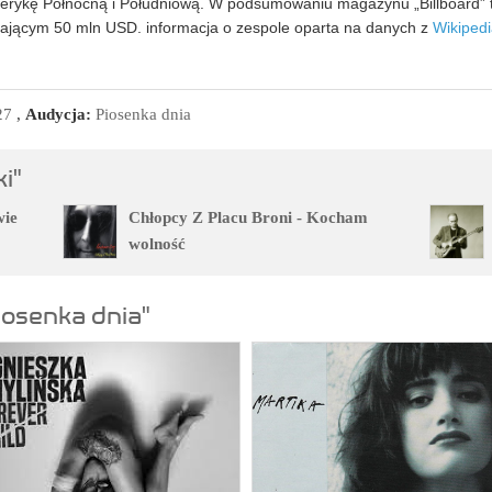
Amerykę Północną i Południową. W podsumowaniu magazynu „Billboard” t
ającym 50 mln USD. informacja o zespole oparta na danych z
Wikipedi
27
,
Audycja:
Piosenka dnia
i"
wie
Chłopcy Z Placu Broni - Kocham
wolność
iosenka dnia"