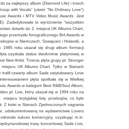
rds za najlepszy album (Diamond Life) i trzech
roup with Vocals” (utwór "No Ordinary Love")
usic Awards i MTV Video Music Awards. Jest
). Zadedykowała to wyróżnienie "wszystkim
ictwo dotarło do 2. miejsca UK Albums Chart,
kiego przemysłu fonograficznego Brit Awards w
rzebojów w Niemczech, Szwajcarii i Holandii, a
c 1985 roku ukazał się drugi album formacji
Płyta uzyskała status dwukrotnie platynowej w
t New Artist. Trzecia płyta grupy pt. Stronger
3. miejscu UK Albums Chart. Tylko w Stanach
 trafił czwarty album Sade zatytułowany Love
interesowaniem płyta spotkała się w Wielkiej
usic Awards w kategorii Best R&B/Soul Album,
eo pt. Live, który ukazał się w 1994 roku na
iejscu brytyjskiej listy przebojów, co było
nii. Z kolei w Stanach Zjednoczonych nagrania
Tour, udokumentowaną na wydawnictwie Lovers
odniosło sukces komercyjny, uzyskując m.in.
iędzynarodowej trasy koncertowej Sade Live,