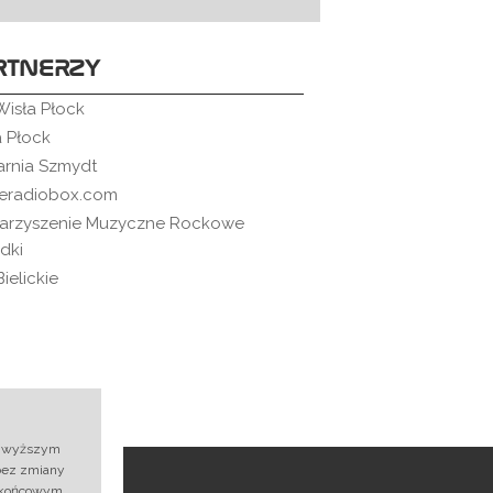
RTNERZY
Wisła Płock
a Płock
arnia Szmydt
neradiobox.com
arzyszenie Muzyczne Rockowe
dki
ielickie
najwyższym
bez zmiany
t
 końcowym.