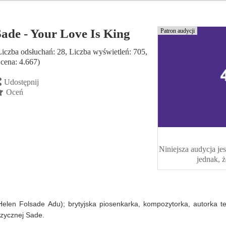
Sade - Your Love Is King
Patron audycji
Liczba odsłuchań: 28, Liczba wyświetleń: 705,
cena: 4.667)
Udostępnij
Oceń
Niniejsza audycja jes
jednak, 
Helen Folsade Adu); brytyjska piosenkarka, kompozytorka, autorka t
uzycznej Sade.