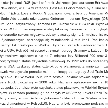
ów, jak soul, R&B, jazz i soft rock. Jej zespół jest laureatem Brit Awa
ew Artist”, w 1994 w kategorii „Best R&B Performance by a Duo or G
 Album” (płyta Lovers Rock). Grupa nominowana była do American M
 Sade Adu została odznaczona Orderem Imperium Brytyjskiego (OBE
bum Sade, zatytułowany Diamond Life, ukazał się w 1984 roku. Wydawn
larzy. W 1985 roku nagrania zostały także wyróżnione nagrodą brytyjs
iósł ponadto sukces międzynarodowy, plasując się na 1. miejscu list p
 Zjednoczonych, sprzedając się w nakładzie 4 mln kopii. Pod konie
 szczyt list przebojów w Wielkiej Brytanii i Stanach Zjednoczonych. 
wej w USA. Rok później zespół otrzymał nagrodę Grammy w kategorii Bes
ydawnictwo uplasowało się na 7. miejscu listy Billboard 200 oraz 
ów, zyskując status trzykrotnie platynowej. W 1992 roku do sprzedaży
sł w USA, zyskując status czterokrotnie platynowej. Z mniejszym za
Wydawnictwo uzyskało ponadto m.in. nominację do nagrody Soul Train M
y Love Deluxe World Tour, która została udokumentowała zapisem wid
vers Rock ukazał się w 2000 roku. Nagrania uplasowały się na 18. m
i zespołu. Jednakże płyta uzyskała status platynowej w Wielkiej Bryta
rzebojów. W ramach promocji grupa odbyła w USA trasę Lovers Rock 
dany szósty album Sade zatytułowany Soldier of Love. Wydawnictwo 
 oraz diamentowej w Polsce[10]. Nagrania były promowane podczas m