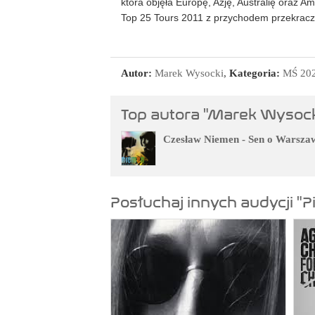
która objęła Europę, Azję, Australię oraz 
Top 25 Tours 2011 z przychodem przekracz
Autor:
Marek Wysocki
,
Kategoria:
MŚ 20
Top autora "Marek Wysock
Czesław Niemen - Sen o Warsza
Posłuchaj innych audycji "P